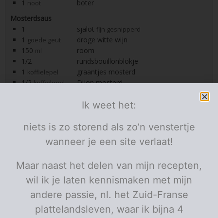
1
boter
noot
Mosterdsaus
1
sjalot
fijn gesnipperd
1
droge witte wijn
goede geut
150
room
ml
1/2
rundsbouillonblokje
1
graantjes mosterd
koffielepel
1/2
Dijon mosterd
koffielepel
bruine roux
Ik weet het:
Extra
1/2
prei wit
niets is zo storend als zo’n venstertje
Porties:
personen
wanneer je een site verlaat!
Instructies
Maar naast het delen van mijn recepten,
Prei-stoemp
wil ik je laten kennismaken met mijn
Stoof de ui aan in wat boter.
andere passie, nl. het Zuid-Franse
plattelandsleven, waar ik bijna 4
Voeg de prei toe en laat op een zacht vuurtje garen.