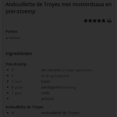
Andouillette de Troyes met mosterdsaus en
prei-stoemp
Porties
4
personen
Ingrediënten
Prei-stoemp
3
wit van prei
in ringen gesneden
1
ui
fijn gesnipperd
1
boter
noot
6
aardappelen
grote
bloemig
1
melk
geut
pezono
Andouillette de Troyes
4
Andouillette de Troyes