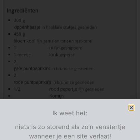
Ingrediënten
300
g
kippenhaasje
in hapklare stukjes gesneden
450
g
bloemkool
fijn gemalen tot een rijstkorrel
1
ui
fijn gesnipperd
1
look
teentje
geperst
2
gele puntpaprika's
in brunoise gesneden
2
rode puntpaprika's
in brunoise gesneden
1/2
rood pepertje
fijn gesneden
Komijn
1
ketjap manis
geut
1
bieslook
handje
fijn gesnipperd
Ik weet het:
3
eitjes
olijfolie
niets is zo storend als zo’n venstertje
boter
wanneer je een site verlaat!
pezo