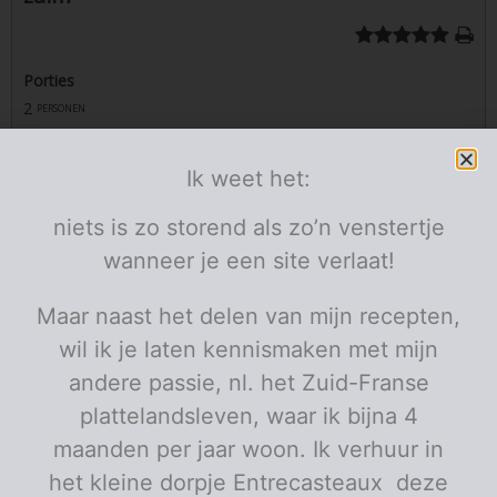
Porties
2
personen
Ingrediënten
Ik weet het:
2
zalm met vel
stukjes
niets is zo storend als zo’n venstertje
1/2
bloemkool
kleine
fijn gemalen tot rijst
2
wanneer je een site verlaat!
wortels
met de dunschiller in linten gesneden
1/2
Maar naast het delen van mijn recepten,
komkommer
geschild en in halve maantjes
wil ik je laten kennismaken met mijn
100
kerstomaten
g
in partjes
6
radijzen
andere passie, nl. het Zuid-Franse
in flinterdunne plakjes
100
g
plattelandsleven, waar ik bijna 4
edamameboontjes
maanden per jaar woon. Ik verhuur in
diepvries, beetgaar gekookt en gespoeld onder koud
stromend water
het kleine dorpje Entrecasteaux deze
2
lente-uitjes