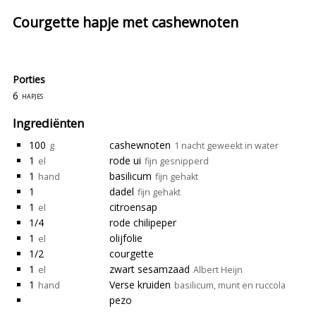
Courgette hapje met cashewnoten
Porties
6
hapjes
Ingrediënten
100
cashewnoten
g
1 nacht geweekt in water
1
rode ui
el
fijn gesnipperd
1
basilicum
hand
fijn gehakt
1
dadel
fijn gehakt
1
citroensap
el
1/4
rode chilipeper
1
olijfolie
el
1/2
courgette
1
zwart sesamzaad
el
Albert Heijn
1
Verse kruiden
hand
basilicum, munt en ruccola
pezo