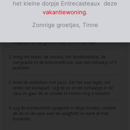
het kleine dorpje Entrecasteaux deze
olijfolie
vakantiewoning
.
Porties:
personen
Zonnige groetjes, Tinne
Instructies
Stoof de ui en de selder aan in olijfolie. Voeg de
chilipeper en de gember toe, stoof mee aan.
Voeg het water, de vissaus, het bouillonblokje, de
currypasta en de kokosmelk toe, laat een minuutje of 5
pruttelen.
Kruid de visblokjes met pezo. Zet het vuur lager, net
onder het kookpunt. Leg de vis en de tomaatjes in de
saus en gaar de vis zonder te roeren nog 4 minuten.
Leg de komkommer spaghetti in diepe borden, verdeel
de vis en de saus over de spaghetti en werk af met
koriander.