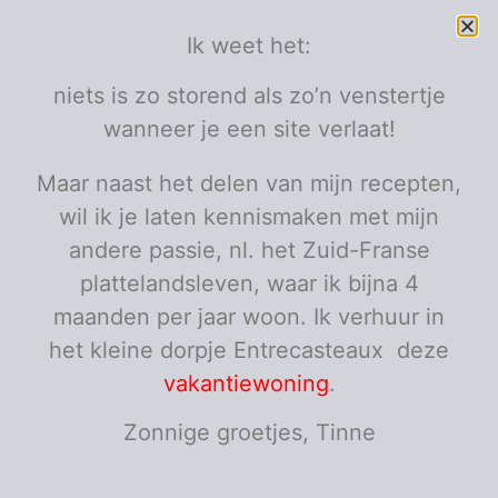
4
personen
Ik weet het:
Ingrediënten
niets is zo storend als zo’n venstertje
10
verse ananas
wanneer je een site verlaat!
cm
1
melk of rijstdrink
geut
2
limoenen
enkel het sap
Maar naast het delen van mijn recepten,
2
wil ik je laten kennismaken met mijn
appels
jonagold, in stukjes met de schil zonder klokhuis
4
andere passie, nl. het Zuid-Franse
jonge spinazie
handjes
1
verse munt
handje
plattelandsleven, waar ik bijna 4
Porties:
personen
maanden per jaar woon. Ik verhuur in
het kleine dorpje Entrecasteaux deze
Instructies
vakantiewoning
.
Schil het stuk ananas, verwijder de harde kern en snij in
blokjes.
Zonnige groetjes, Tinne
Was de spinazie.