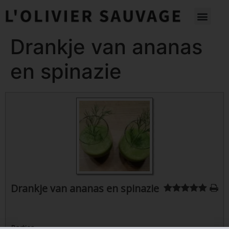
Drankje van ananas
en spinazie
Drankje van ananas en spinazie
Porties