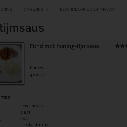
ONING
OMGEVING
BESCHIKBAARHEID EN TARIEVEN
tijmsaus
Eend met honing-tijmsaus
Porties
4
personen
ënten
eendenfilets
sjalot
e
look
tje
vers laurierblad