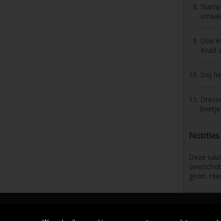
Stamp 
smaak
Doe in
Kruid 
Snij he
Dresse
beetje
Notities
Deze saus
overschot
gezin. Hi
2026 © Osmo