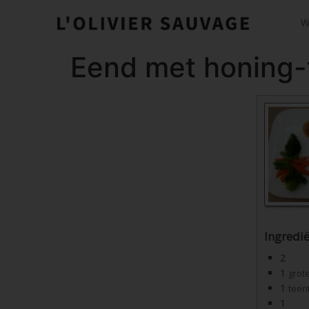
W
Eend met honing-
Ingredi
2
1
grot
1
teen
1