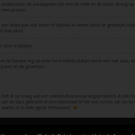
ondertussen de aardappelen fijn met de melk en de boter. Breng op
 met pezono.
 een diepe pan wat boter of olijfolie en warm hierin de groentjes kort
ze met pezo.
t vlees in plakjes.
er de borden: leg op ieder bord enkele plakjes eend met wat saus, e
 puree en de groentjes.
 heb ik op vraag van een vriendin/buurvrouw uitgeprobeerd. Ik heb h
 van de saus gebracht en ben benieuwd of het een succes zal zijn bij
er waren ze in ieder geval enthousiast
.
software | mail: entrecasteaux83@gmail.com | phone: +32 495 809323