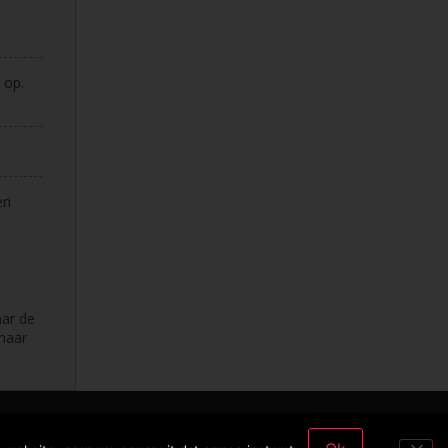
 op.
en
aar de
 haar
Privacybeleid