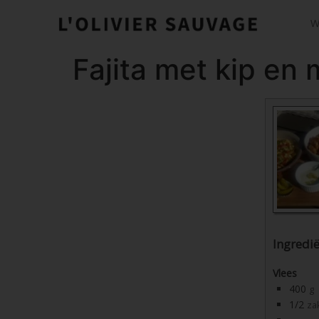
W
Fajita met kip en
Ingredi
Vlees
400
g
1/2
za