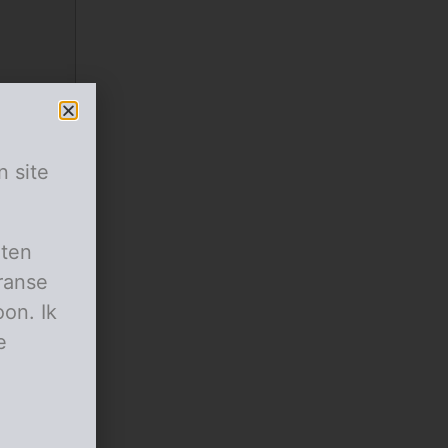
n site
aten
ranse
on. Ik
e
ekken.