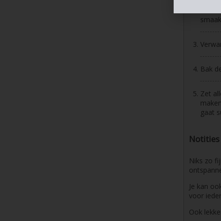
Maak o
smaak 
Verwa
Bak de
Zet al
maken
gaat s
Notities
Niks zo fi
ontspanne
Je kan oo
voor ieder
Ook lekke