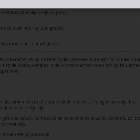
ndertussen de salade: Meng alles voor de salade onder elkaar en b
met koolzaadolie, azijn en pezo.
rm de oven voor op 200 graden.
 kip mooi aan in arachideolie.
les in kommetjes op de tafel zodat iedereen zijn eigen fajita naar sm
. Leg de wraps eventjes in de voorverwarmde oven om op te warmen
uper snel.
jn als samen aan tafel zitten en iedereen vult zijn eigen broodje, hoe
n kan een etentje zijn!
k gewone salade, tomaatjes en verschillende sausjes serveren, zo is e
een wat wils.
r tussen een pitabroodje.