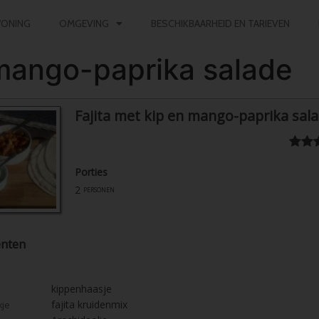
ONING
OMGEVING
BESCHIKBAARHEID EN TARIEVEN
 mango-paprika salade
Fajita met kip en mango-paprika sal
Porties
2
personen
ënten
kippenhaasje
fajita kruidenmix
kje