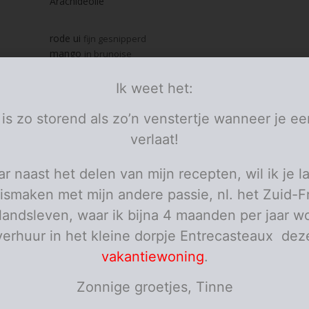
Arachideolie
rode ui
fijn gesnipperd
mango
in brunoise
groene paprika
in brunoise
rode paprika
in brunoise
Ik weet het:
platte peterselie
jes
fijn gehakt
pezo
 is zo storend als zo’n venstertje wanneer je ee
koolzaadolie
verlaat!
azijn
r naast het delen van mijn recepten, wil ik je l
Jalapeño mayonaise
kant en klaar (of sausje naar smaak)
ismaken met mijn andere passie, nl. het Zuid-F
opgelegde Jalapeño pepers
wraps
elandsleven, waar ik bijna 4 maanden per jaar wo
verhuur in het kleine dorpje Entrecasteaux dez
personen
vakantiewoning
.
ies
Zonnige groetjes, Tinne
et kippenhaasje in reepjes en kruid met de fajita kruiden. Laat even tr