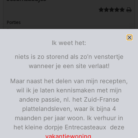
Porties
6
sstuks
Ik weet het:
Ingrediënten
niets is zo storend als zo’n venstertje
6
drumsticks
2
gember
wanneer je een site verlaat!
cm
geraspt
1
limoen
sap
1
rode ui
fijn gesnipperd
Maar naast het delen van mijn recepten,
4
tijm
takjes
de blaadjes
wil ik je laten kennismaken met mijn
4
honing
el
4
ketjap manis
andere passie, nl. het Zuid-Franse
el
olijfolie
plattelandsleven, waar ik bijna 4
sesamzaadjes
maanden per jaar woon. Ik verhuur in
pezo
het kleine dorpje Entrecasteaux deze
Porties:
sstuks
vakantiewoning
.