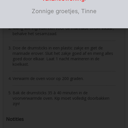
Instructies
Zonnige groetjes, Tinne
Kruid de drumsticks met pezo.
Meng alle ingrediënten voor de marinade onder elkaar,
behalve het sesamzaad.
Doe de drumsticks in een plastic zakje en giet de
marinade erover. Sluit het zakje goed af en meng alles
goed door elkaar. Laat 1 nacht marineren in de
koelkast.
Verwarm de oven voor op 200 graden.
Bak de drumsticks 35 à 40 minuten in de
voorverwarmde oven. Kip moet volledig doorbakken
zijn!
Notities