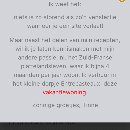
Ik weet het:
Ingrediënten
niets is zo storend als zo’n venstertje
200
room
ml
wanneer je een site verlaat!
125
mascarpone
g
150
gorgonzola
g
schil verwijderd
pezo
Maar naast het delen van mijn recepten,
blanke roux
wil ik je laten kennismaken met mijn
Porties:
personen
andere passie, nl. het Zuid-Franse
plattelandsleven, waar ik bijna 4
Instructies
maanden per jaar woon. Ik verhuur in
Doe de room, de mascarpone en de gorgonzola
samen in een steelpannetje en laat op een zacht
het kleine dorpje Entrecasteaux deze
vuurtje smelten.
vakantiewoning
.
Roer goed door, wanneer er eventueel nog wat brokjes
Zonnige groetjes, Tinne
inzitten! Zet er dan eventjes de staafmixer in!
Proef de saus en kruid met pezo.