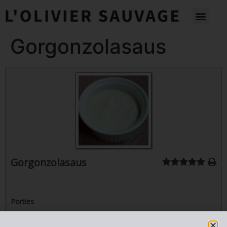
Gorgonzolasaus
Gorgonzolasaus
Porties
4
personen