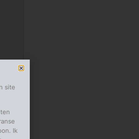
n site
aten
ranse
on. Ik