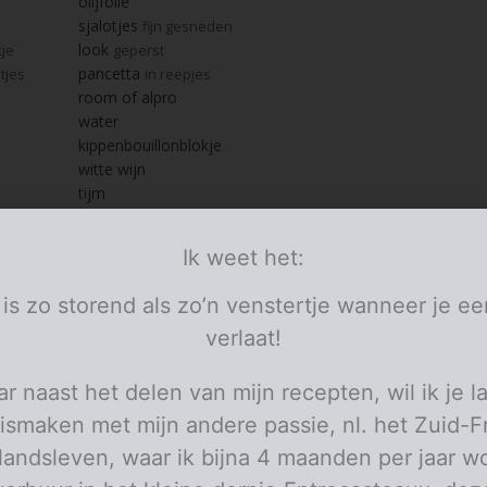
olijfolie
sjalotjes
fijn gesneden
look
tje
geperst
pancetta
tjes
in reepjes
room of alpro
water
kippenbouillonblokje
witte wijn
tijm
laurier
dje
peterselie
gels
Ik weet het:
blonde roux
 is zo storend als zo’n venstertje wanneer je ee
kippenborst haasje
verlaat!
kippenkruiden
verse bieslook
je
fijn gehakt
r naast het delen van mijn recepten, wil ik je l
middelgrote aardappelen
bintjes
knolselder
e
ismaken met mijn andere passie, nl. het Zuid-F
boter
elandsleven, waar ik bijna 4 maanden per jaar wo
pezono