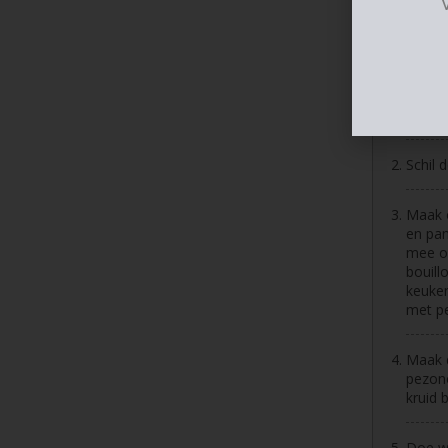
1
el
Porties:
Instruct
Schil 
Schil 
Maak o
en pan
mee op
bouill
keuken
met pe
Maak d
pezono
kruid b
Doe wa