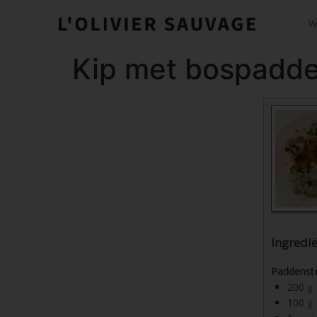
W
Kip met bospadde
Ingredi
Paddenst
200
g
100
g