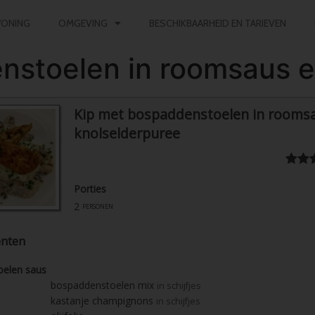
ONING
OMGEVING
BESCHIKBAARHEID EN TARIEVEN
nstoelen in roomsaus e
Kip met bospaddenstoelen in rooms
knolselderpuree
Porties
2
personen
ënten
oelen saus
bospaddenstoelen mix
in schijfjes
kastanje champignons
in schijfjes