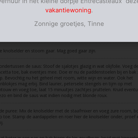
verhuur in het kleine dorpje Entrecasteaux dez
zure room
vakantiewoning
.
personen
Zonnige groetjes, Tinne
ies
de aardappelen en kook ze gaar in gezouten water.
de knolselder en stoom gaar. Mag goed gaar zijn.
ndertussen de saus: Stoof de sjalotjes glazig in wat olijfolie. Voeg d
cetta toe, bak eventjes mee. Doe er nu de paddenstoelen bij en bak 
. Bevochtig nu het geheel met room, witte wijn en water. Ook het
onblokjes mag erbij. Bind laurier, peterselie stengels en tijm op met
touw en voeg toe, laat 15 minuutjes zachtjes pruttelen. Kruid eventue
zo en bind de saus wat indien nodig met blonde roux.
e puree: Mix de knolselder met de staafmixer en voeg zure room, b
 toe. Stamp de aardappelen en roer hier de knolselder onder, proef 
ij.
t boter in een pan en bak hierin de kip goudbruin, kruid met kippenkr