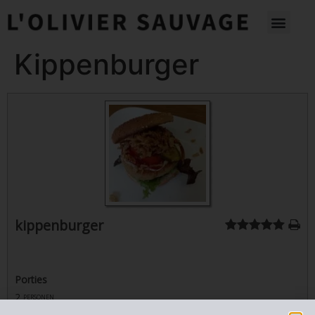
Kippenburger
kippenburger
Porties
2
personen