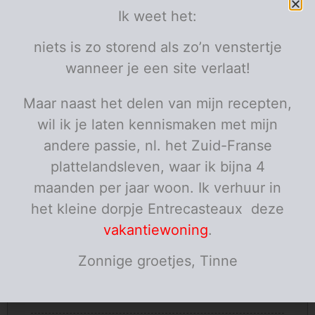
Ik weet het:
Ingrediënten
2
kippenburgers
niets is zo storend als zo’n venstertje
elk ongeveer 125 g
4
blaadjes sla
wanneer je een site verlaat!
3
komkommer
schijfjes
2
tomaat
schijfjes
Maar naast het delen van mijn recepten,
2
mayonaise
koffielepels
wil ik je laten kennismaken met mijn
2
tomatenketchup
koffielepels
2
gedroogde bicky uitjes
eetlepels
andere passie, nl. het Zuid-Franse
2
bickybroodjes
plattelandsleven, waar ik bijna 4
olijfolie
maanden per jaar woon. Ik verhuur in
Porties:
personen
het kleine dorpje Entrecasteaux deze
Instructies
vakantiewoning
.
Zet een pan op het vuur met wat olijfolie en verwarm
Zonnige groetjes, Tinne
zachtjes.
Bak de kippenburgers gaar en met een mooi kleurtje.