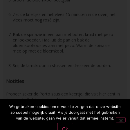
Zet de krieltjes en het vlees 15 minuten in de oven, het
vlees moet nog rosé zijn.
Bak de spinazie in een pan met boter, kruid met pezo
en lookpoeder. Haal uit de pan en bak de
bloemkoolroosjes aan met pezo. Warm de spinazie
mee op met de bloemkool.
Snij de lamskroon in stukken en dresseer de borden.
Notities
Probeer zeker de Porto saus een keertje, die valt hier echt in
de smaak. Ook lekker bij wild.
We gebruiken cookies om ervoor te zorgen dat onze website
zo soepel mogelijk draait. Als je doorgaat met het gebruiken
van de website, gaan we er vanuit dat ermee instemt.
2026 © Osmosoftware | mail: entrecasteaux83@gmail.com | phone: +32
495 809323
Privacybeleid
Ok