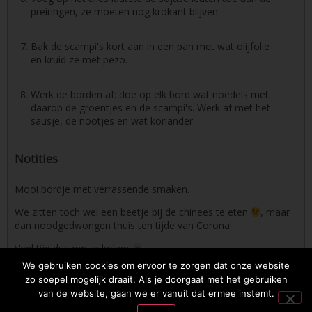
preiringen, ze moeten nog krokant blijven.
Bak de scampi's kort aan in een pan met wat olijfolie
en kruid ze met pezo.
Werk de borden af: doe op elk bord wat noedels met
daarop de groentjes en de scampi's. Werk af met het
sausje, de nootjes en wat koriander.
Notities
Mooi bordje met verrassende smaken.
We zitten toch wel een beetje bij de chinees te eten
, maar
dan noodgedwongen thuis ten tijde van Corona!
Veel tijd dus om te koken
.
We gebruiken cookies om ervoor te zorgen dat onze website
zo soepel mogelijk draait. Als je doorgaat met het gebruiken
van de website, gaan we er vanuit dat ermee instemt.
2026 © Osmosoftware | mail: entrecasteaux83@gmail.com | phone: +32