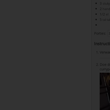
3
stuk
2
hand
1/2
el
5
tal t
Porties:
Instruct
Verwa
Doe de
curryp