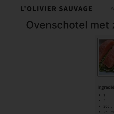
W
Ovenschotel met 
Ingredi
1
2
200
g
250
ml