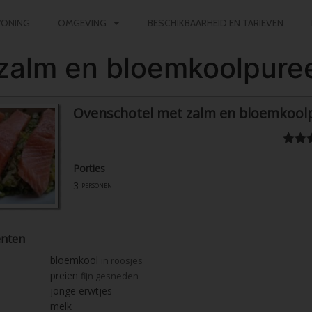
ONING
OMGEVING
BESCHIKBAARHEID EN TARIEVEN
zalm en bloemkoolpure
Ovenschotel met zalm en bloemkool
Porties
3
personen
ënten
bloemkool
in roosjes
preien
fijn gesneden
jonge erwtjes
melk