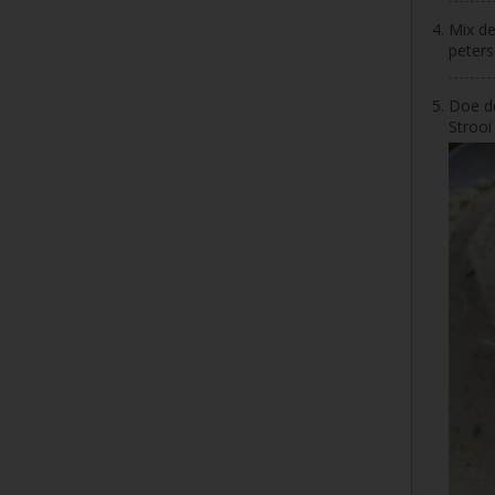
Mix de
peters
Doe de
Strooi