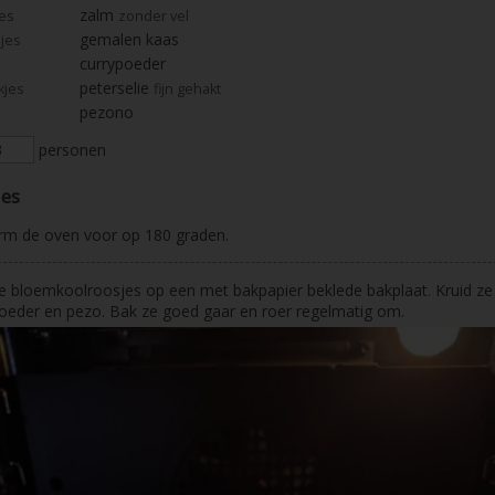
zalm
jes
zonder vel
gemalen kaas
jes
currypoeder
peterselie
akjes
fijn gehakt
pezono
personen
ies
rm de oven voor op 180 graden.
 bloemkoolroosjes op een met bakpapier beklede bakplaat. Kruid z
oeder en pezo. Bak ze goed gaar en roer regelmatig om.