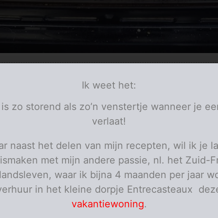
de prei en de erwtjes aan in wat olijfolie. Kruid met pezo.
Ik weet het:
 is zo storend als zo’n venstertje wanneer je ee
verlaat!
r naast het delen van mijn recepten, wil ik je l
ismaken met mijn andere passie, nl. het Zuid-F
elandsleven, waar ik bijna 4 maanden per jaar wo
verhuur in het kleine dorpje Entrecasteaux dez
vakantiewoning
.