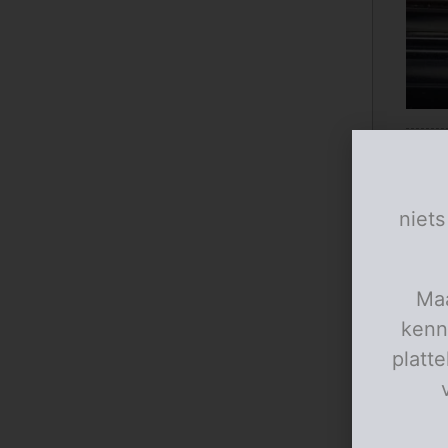
Stoof 
niets
Maa
kenn
platt