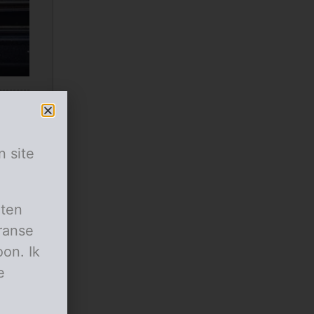
n site
aten
ranse
on. Ik
e