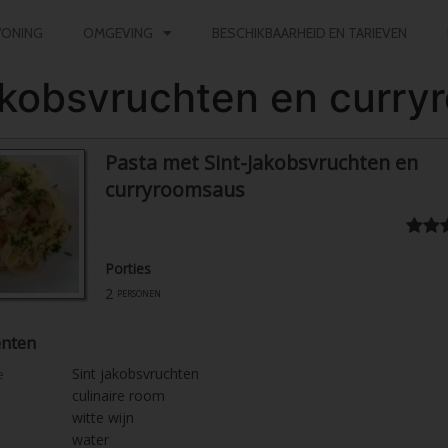
ONING
OMGEVING
BESCHIKBAARHEID EN TARIEVEN
akobsvruchten en curr
Pasta met Sint-Jakobsvruchten en
curryroomsaus
Porties
2
personen
ënten
Sint jakobsvruchten
e
culinaire room
witte wijn
water