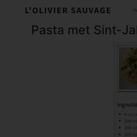
W
Pasta met Sint-J
Ingredi
6
vers
200
ml
200
ml
200
ml