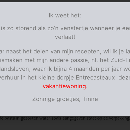
visbouillonblokje
currypoeder
Ik weet het:
pezo
bloem
 is zo storend als zo’n venstertje wanneer je ee
boter
verse bieslook
verlaat!
pasta
r naast het delen van mijn recepten, wil ik je l
personen
ismaken met mijn andere passie, nl. het Zuid-F
ies
elandsleven, waar ik bijna 4 maanden per jaar wo
de boter in een kookpot en voeg de bloem toe. Laat drogen op het v
verhuur in het kleine dorpje Entrecasteaux dez
vakantiewoning
.
e wijn, water en de room zachtjes toe en breng het geheel aan de k
Zonnige groetjes, Tinne
met het bouillonblokje en de currypoeder. Breng verder op smaak me
e pasta in gezouten water zoals aangegeven staat op de verpakking.