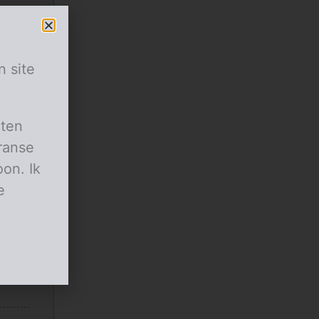
n site
aten
ranse
on. Ik
uur.
e
ook.
t pezo.