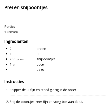
Prei en snijboontjes
Porties
2
personen
Ingrediënten
2
preien
1
ui
200
snijboontjes
gram
1
boter
el
pezo
Instructies
Snipper de ui fijn en stoof glazig in de boter.
Snij de boontjes zeer fijn en voeg toe aan de ui.