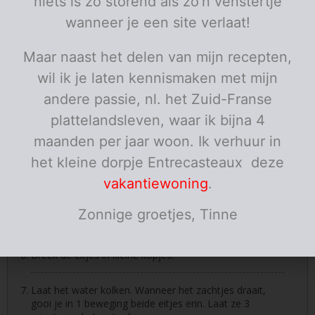
niets is zo storend als zo’n venstertje
wanneer je een site verlaat!
Instructies
Schil de aardappelen en kook gaar.
Maar naast het delen van mijn recepten,
wil ik je laten kennismaken met mijn
Giet af en prak ze met de karnemelk en kruid met
andere passie, nl. het Zuid-Franse
pezono.
plattelandsleven, waar ik bijna 4
Ontpit de tomaten en snij in blokjes.
maanden per jaar woon. Ik verhuur in
het kleine dorpje Entrecasteaux deze
Snipper de bieslook fijn.
vakantiewoning
.
Kook water. Zodra het kookt, zet je het minder en
Zonnige groetjes, Tinne
voeg je een goede geut azijn toe.
Breek de eitjes in kleine kopjes.
Laat het water kolken. Wanneer het zachtjes draait,
gooi je in 1 beweging beide eitjes erin. Laat ze 3