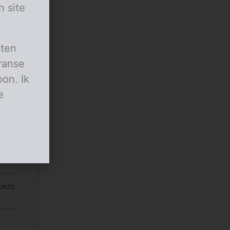
n site
aten
ranse
on. Ik
e
 pezo