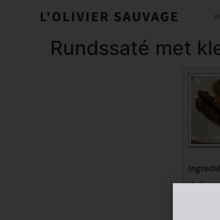
W
Rundssaté met kle
Ingredi
2
1
1
1