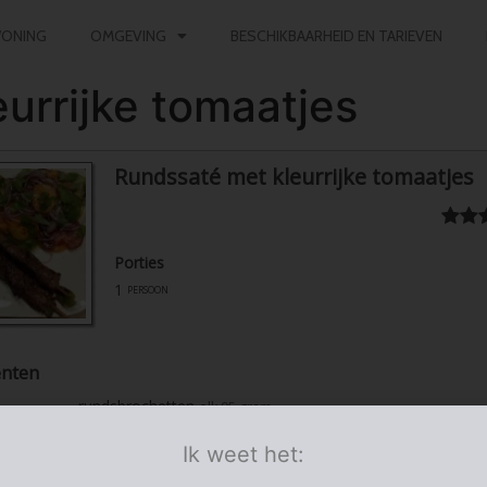
ONING
OMGEVING
BESCHIKBAARHEID EN TARIEVEN
urrijke tomaatjes
Rundssaté met kleurrijke tomaatjes
Porties
1
persoon
ënten
rundsbrochetten
elk 95 gram
groene tomaat
Ik weet het:
gele tomaat
donker rode tomaat