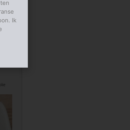
aten
ranse
on. Ik
e
lie