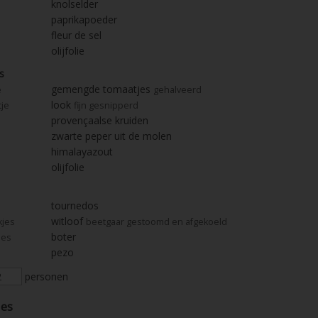
knolselder
paprikapoeder
fleur de sel
olijfolie
s
gemengde tomaatjes
e
gehalveerd
look
tje
fijn gesnipperd
provençaalse kruiden
zwarte peper uit de molen
himalayazout
olijfolie
tournedos
witloof
kjes
beetgaar gestoomd en afgekoeld
boter
jes
pezo
personen
ies