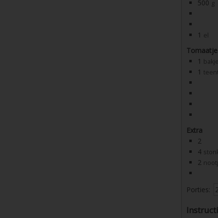
500
g
1
el
Tomaatje
1
bakj
1
teen
Extra
2
4
ston
2
noot
Porties:
Instruct