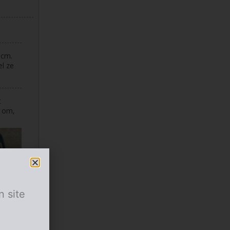
 cm.
el ze
t
e om,
n site