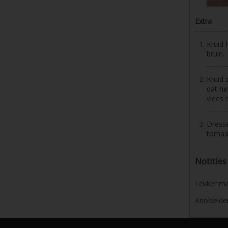
Extra
Kruid 
bruin.
Kruid 
dat he
vlees 
Dresse
tomaat
Notities
Lekker me
Knolselder