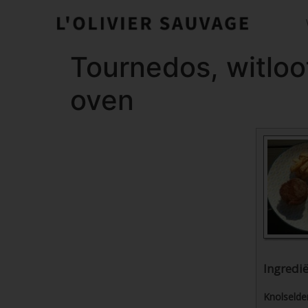
Tournedos, witloof
oven
Ingredi
Knolselder