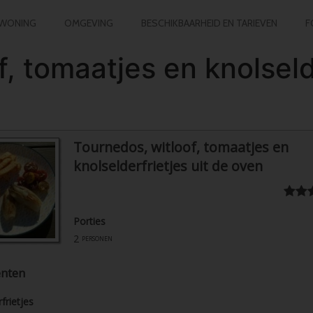
WONING
OMGEVING
BESCHIKBAARHEID EN TARIEVEN
F
, tomaatjes en knolselde
Tournedos, witloof, tomaatjes en
knolselderfrietjes uit de oven
Porties
2
personen
ënten
frietjes