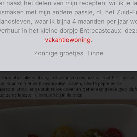
r naast het delen van mijn recepten, wil ik je l
ismaken met mijn andere passie, nl. het Zuid-F
elandsleven, waar ik bijna 4 maanden per jaar wo
verhuur in het kleine dorpje Entrecasteaux dez
vakantiewoning
.
Zonnige groetjes, Tinne
s
 tomaatjes allemaal langs elkaar in een ovenschaal met het snijvlak
. Kruid ze met de Provençaalse kruiden, zwarte peper en het
yazout. Strooi er de stukjes look over en giet er een goede geut olijfo
Zet ze de laatste 10 minuten bij in de oven.