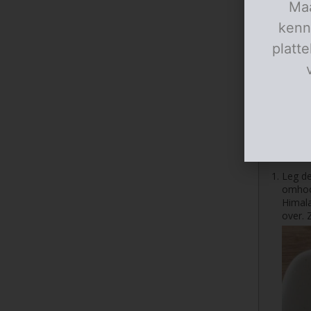
Maa
kenn
platt
Tomaatje
Leg de
omhoog
Himala
over. 