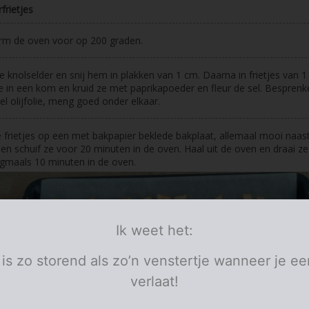
frietjes
rm de oven voor op 200 graden.
de knolselder en snij hem in plakken van 1 cm. Daarna in frietjes van 1
 in een kom en kruid ze met paprikapoeder en fleur de sel. Besprenk
el olijfolie, meng goed onder elkaar.
 frietjes op een met bakpapier beklede bakplaat, allemaal mooi naas
 en schuif ze voor 20 minuten in de oven. Haal uit de oven en draai z
gmaals 10 minuten in de oven.
Ik weet het:
 is zo storend als zo’n venstertje wanneer je ee
verlaat!