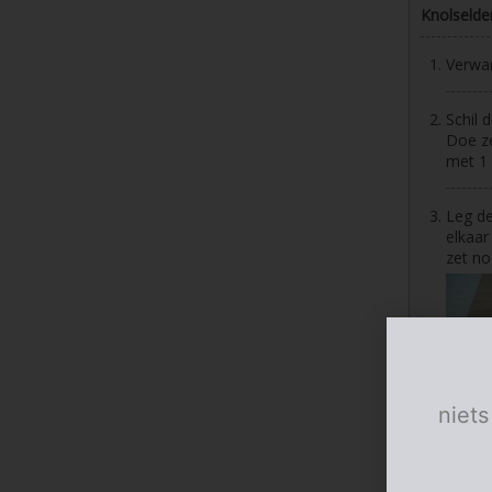
Knolselder
Verwa
Schil 
Doe ze
met 1 
Leg de
elkaar
zet no
niets