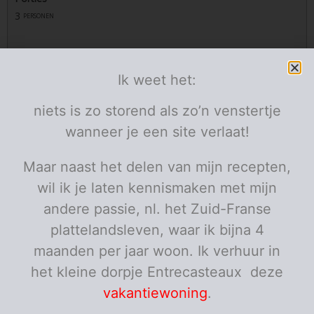
3
personen
Ingrediënten
Ik weet het:
1
voetselder
blik
laat deze goed uitlekken
30
boter
g
niets is zo storend als zo’n venstertje
30
bloem
g
500
melk
ml
wanneer je een site verlaat!
150
gemalen kaas
g
of naar smaak
pezono
Maar naast het delen van mijn recepten,
9
gekookte ham
plakjes
wil ik je laten kennismaken met mijn
Porties:
personen
andere passie, nl. het Zuid-Franse
Instructies
plattelandsleven, waar ik bijna 4
maanden per jaar woon. Ik verhuur in
Verwarm de oven voor op 200 graden.
het kleine dorpje Entrecasteaux deze
Maak de kaassaus: Laat de boter smelten, voeg de
vakantiewoning
.
bloem toe en laat meebakken zonder te kleuren en
onder voortdurend roeren.