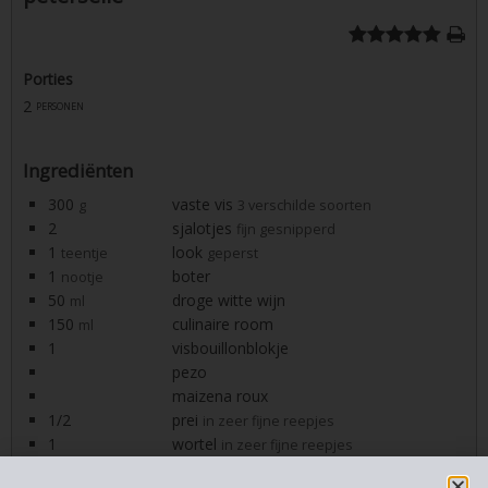
Porties
2
personen
Ingrediënten
300
vaste vis
g
3 verschilde soorten
2
sjalotjes
fijn gesnipperd
1
look
teentje
geperst
1
boter
nootje
50
droge witte wijn
ml
150
culinaire room
ml
1
visbouillonblokje
pezo
maizena roux
1/2
prei
in zeer fijne reepjes
1
wortel
in zeer fijne reepjes
1
selder
tak
in zeer fijne reepjes