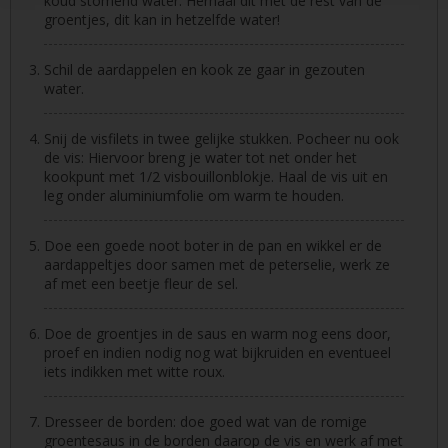
koud stomend water. Herhaal dit met de rest van de
groentjes, dit kan in hetzelfde water!
Schil de aardappelen en kook ze gaar in gezouten
water.
Snij de visfilets in twee gelijke stukken. Pocheer nu ook
de vis: Hiervoor breng je water tot net onder het
kookpunt met 1/2 visbouillonblokje. Haal de vis uit en
leg onder aluminiumfolie om warm te houden.
Doe een goede noot boter in de pan en wikkel er de
aardappeltjes door samen met de peterselie, werk ze
af met een beetje fleur de sel.
Doe de groentjes in de saus en warm nog eens door,
proef en indien nodig nog wat bijkruiden en eventueel
iets indikken met witte roux.
Dresseer de borden: doe goed wat van de romige
groentesaus in de borden daarop de vis en werk af met