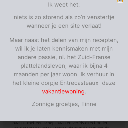
1/2
courgette
in zeer fijne reepjes
Ik weet het:
6
vastkokende aardappelen
verse peterselie
fijn gehakt
niets is zo storend als zo’n venstertje
boter
wanneer je een site verlaat!
1/2
visbouillonblokjes
om de vis te pocheren
fleur de sel
Maar naast het delen van mijn recepten,
wil ik je laten kennismaken met mijn
Porties:
personen
andere passie, nl. het Zuid-Franse
Instructies
plattelandsleven, waar ik bijna 4
Stoof de sjalotjes glazig in de boter en voeg de look
maanden per jaar woon. Ik verhuur in
toe. Blus met de wijn en laat eventjes inkoken. Doe er
nu ook de room bij en 100 ml water. Kruid met 1/2
het kleine dorpje Entrecasteaux deze
visbouillonblokje en pezo.
vakantiewoning
.
Pocheer nu de groentjes in licht gezouten water. Elk
Zonnige groetjes, Tinne
afzonderlijk. Zet hiervoor water op en breng het tot net
onder het kookpunt, doe er de prei in, zeer kort, hij
heeft niet veel nodig omdat deze zo fijn gesneden zijn,
haal uit met een schepspaan en verfris direct onder