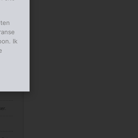
aten
ranse
on. Ik
e
er.