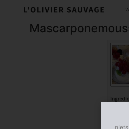
W
Mascarponemous
Ingredi
Mascarp
2
50
g
niets