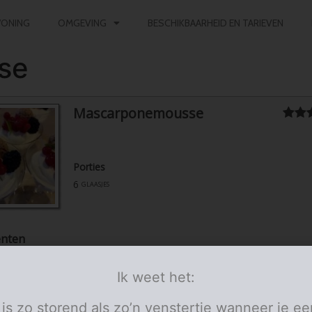
ONING
OMGEVING
BESCHIKBAARHEID EN TARIEVEN
se
Mascarponemousse
Porties
6
glaasjes
ënten
onemousse
Ik weet het:
eigelen
kristalsuiker
 is zo storend als zo’n venstertje wanneer je ee