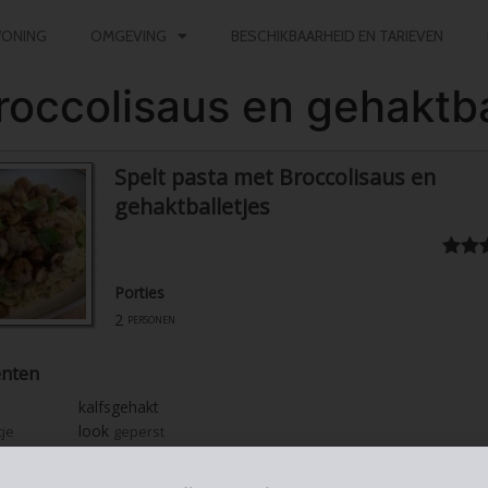
ONING
OMGEVING
BESCHIKBAARHEID EN TARIEVEN
roccolisaus en gehaktba
Spelt pasta met Broccolisaus en
gehaktballetjes
Porties
2
personen
ënten
kalfsgehakt
look
tje
geperst
amandelmeel
basilicum
adjes
fijn gehakt