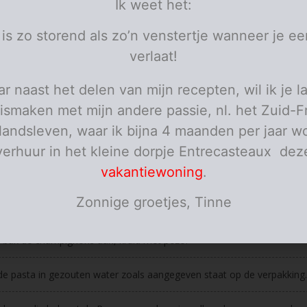
Ik weet het:
broccoli
in roosjes
kastanje champignons
in vier gesneden
 is zo storend als zo’n venstertje wanneer je ee
parmazaan
geraspt
verlaat!
 150
sojaroom
ml
speltpasta
r naast het delen van mijn recepten, wil ik je l
personen
ismaken met mijn andere passie, nl. het Zuid-F
ies
elandsleven, waar ik bijna 4 maanden per jaar wo
et gehakt met de look, het amandelmeel en de basilicum. Kruid met
verhuur in het kleine dorpje Entrecasteaux dez
er kleine balletjes van.
vakantiewoning
.
de broccoli goed gaar.
Zonnige groetjes, Tinne
 balletjes gaar in olijfolie. Haal ze uit de pan. Voeg terug wat olie of 
 bak de champignons aan, kruid met pezo.
e pasta in gezouten water zoals aangegeven staat op de verpakking.