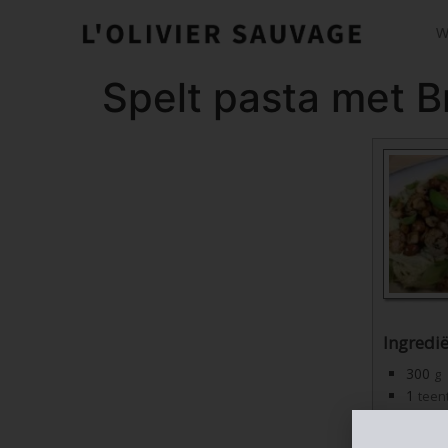
W
Spelt pasta met B
Ingredi
300
g
1
teen
1
el
12
bla