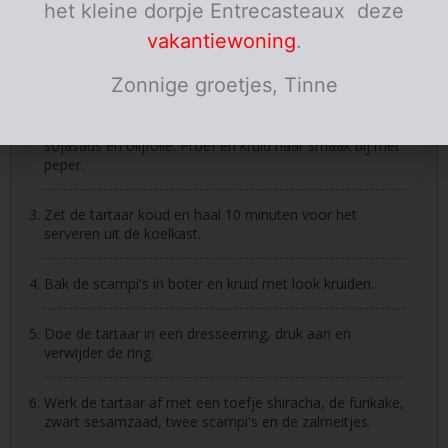
het kleine dorpje Entrecasteaux deze
Instructies
vakantiewoning
.
Meng voor de tartaar, de tonijn, de avocado, de
komkommer, de augurk en de lente-ui.
Zonnige groetjes, Tinne
Breng de tartaar op smaak met limoensap, sesamolie,
sojasaus en olijfolie. Proef en kruid naar smaak bij met
peper.
Zet de tartaar koud en haal 10 minuten voor het
serveren uit de koelkast.
Bak de scampi's in boter en kruid met look kruiden.
Doe de tartaar in een dresseerring, druk aan en
verwijder de ring.
Werk de tartaar af met een toefje shiracha, de furikake,
zwart sesamzaad, twee scampi's en de zalmeitjes.