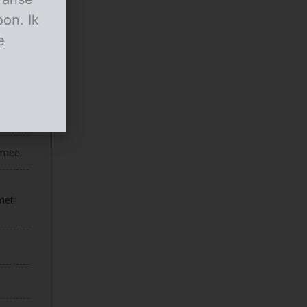
on. Ik
e
 mee.
 met