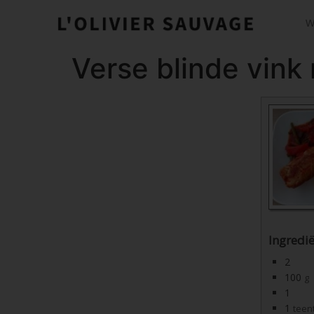
W
Verse blinde vink 
Ingredi
2
100
g
1
1
teen