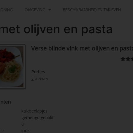
ONING
OMGEVING
BESCHIKBAARHEID EN TARIEVEN
met olijven en pasta
Verse blinde vink met olijven en past
Porties
2
personen
ënten
kalkoenlapjes
gemengd gehakt
ui
look
tje