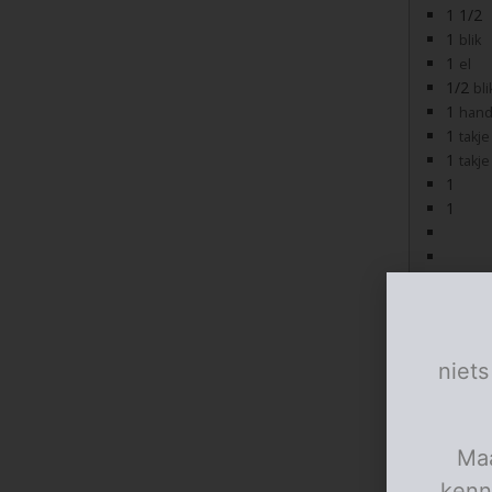
1 1/2
1
blik
1
el
1/2
bli
1
han
1
takje
1
takje
1
1
1
geut
1
mes
niets
Porties:
Instruct
Maa
Klop d
kenn