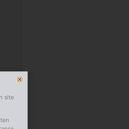
n site
aten
er rol
ranse