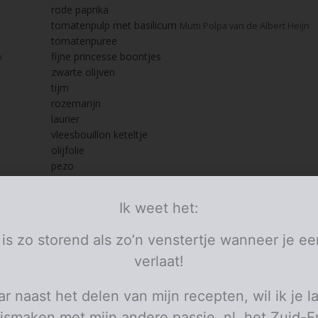
rode paprika
tomatenpulp met basilicum
Mutti Polpa van de Albert Heijn
tomatenpuree
fijne princesse boontjes
k
zwarte olijven
d
tijm
rozemarijn
laurier
vleesbouillon keteltje
olijfolie
pezo
balsamico azijn
sambaloelek
punt
Ik weet het:
verse basilicum
pasta
naar smaak
 is zo storend als zo’n venstertje wanneer je ee
personen
verlaat!
ies
r naast het delen van mijn recepten, wil ik je l
e kalkoenlapjes goed plat en kruid ze met pezo, leg er wat gehakt op 
ismaken met mijn andere passie, nl. het Zuid-F